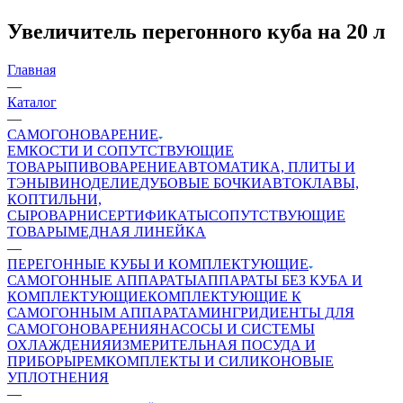
Увеличитель перегонного куба на 20 л
Главная
—
Каталог
—
САМОГОНОВАРЕНИЕ
ЕМКОСТИ И СОПУТСТВУЮЩИЕ
ТОВАРЫ
ПИВОВАРЕНИЕ
АВТОМАТИКА, ПЛИТЫ И
ТЭНЫ
ВИНОДЕЛИЕ
ДУБОВЫЕ БОЧКИ
АВТОКЛАВЫ,
КОПТИЛЬНИ,
СЫРОВАРНИ
СЕРТИФИКАТЫ
СОПУТСТВУЮЩИЕ
ТОВАРЫ
МЕДНАЯ ЛИНЕЙКА
—
ПЕРЕГОННЫЕ КУБЫ И КОМПЛЕКТУЮЩИЕ
САМОГОННЫЕ АППАРАТЫ
АППАРАТЫ БЕЗ КУБА И
КОМПЛЕКТУЮЩИЕ
КОМПЛЕКТУЮЩИЕ К
САМОГОННЫМ АППАРАТАМ
ИНГРИДИЕНТЫ ДЛЯ
САМОГОНОВАРЕНИЯ
НАСОСЫ И СИСТЕМЫ
ОХЛАЖДЕНИЯ
ИЗМЕРИТЕЛЬНАЯ ПОСУДА И
ПРИБОРЫ
РЕМКОМПЛЕКТЫ И СИЛИКОНОВЫЕ
УПЛОТНЕНИЯ
—