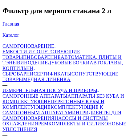
Фильтр для мерного стакана 2 л
Главная
—
Каталог
—
САМОГОНОВАРЕНИЕ
ЕМКОСТИ И СОПУТСТВУЮЩИЕ
ТОВАРЫ
ПИВОВАРЕНИЕ
АВТОМАТИКА, ПЛИТЫ И
ТЭНЫ
ВИНОДЕЛИЕ
ДУБОВЫЕ БОЧКИ
АВТОКЛАВЫ,
КОПТИЛЬНИ,
СЫРОВАРНИ
СЕРТИФИКАТЫ
СОПУТСТВУЮЩИЕ
ТОВАРЫ
МЕДНАЯ ЛИНЕЙКА
—
ИЗМЕРИТЕЛЬНАЯ ПОСУДА И ПРИБОРЫ
САМОГОННЫЕ АППАРАТЫ
АППАРАТЫ БЕЗ КУБА И
КОМПЛЕКТУЮЩИЕ
ПЕРЕГОННЫЕ КУБЫ И
КОМПЛЕКТУЮЩИЕ
КОМПЛЕКТУЮЩИЕ К
САМОГОННЫМ АППАРАТАМ
ИНГРИДИЕНТЫ ДЛЯ
САМОГОНОВАРЕНИЯ
НАСОСЫ И СИСТЕМЫ
ОХЛАЖДЕНИЯ
РЕМКОМПЛЕКТЫ И СИЛИКОНОВЫЕ
УПЛОТНЕНИЯ
—