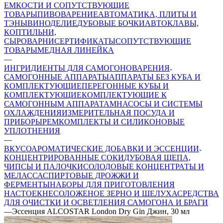
ЕМКОСТИ И СОПУТСТВУЮЩИЕ
ТОВАРЫ
ПИВОВАРЕНИЕ
АВТОМАТИКА, ПЛИТЫ И
ТЭНЫ
ВИНОДЕЛИЕ
ДУБОВЫЕ БОЧКИ
АВТОКЛАВЫ,
КОПТИЛЬНИ,
СЫРОВАРНИ
СЕРТИФИКАТЫ
СОПУТСТВУЮЩИЕ
ТОВАРЫ
МЕДНАЯ ЛИНЕЙКА
—
ИНГРИДИЕНТЫ ДЛЯ САМОГОНОВАРЕНИЯ
САМОГОННЫЕ АППАРАТЫ
АППАРАТЫ БЕЗ КУБА И
КОМПЛЕКТУЮЩИЕ
ПЕРЕГОННЫЕ КУБЫ И
КОМПЛЕКТУЮЩИЕ
КОМПЛЕКТУЮЩИЕ К
САМОГОННЫМ АППАРАТАМ
НАСОСЫ И СИСТЕМЫ
ОХЛАЖДЕНИЯ
ИЗМЕРИТЕЛЬНАЯ ПОСУДА И
ПРИБОРЫ
РЕМКОМПЛЕКТЫ И СИЛИКОНОВЫЕ
УПЛОТНЕНИЯ
—
ВКУСОАРОМАТИЧЕСКИЕ ДОБАВКИ И ЭССЕНЦИИ
КОНЦЕНТРИРОВАННЫЕ СОКИ
ДУБОВАЯ ЩЕПА,
ЧИПСЫ И ПАЛОЧКИ
СОЛОДОВЫЕ КОНЦЕНТРАТЫ И
МЕЛАССА
СПИРТОВЫЕ ДРОЖЖИ И
ФЕРМЕНТЫ
НАБОРЫ ДЛЯ ПРИГОТОВЛЕНИЯ
НАСТОЕК
НЕСОЛОЖЕНОЕ ЗЕРНО И ШЕЛУХА
СРЕДСТВА
ДЛЯ ОЧИСТКИ И ОСВЕТЛЕНИЯ САМОГОНА И БРАГИ
—
Эссенция ALCOSTAR London Dry Gin Джин, 30 мл