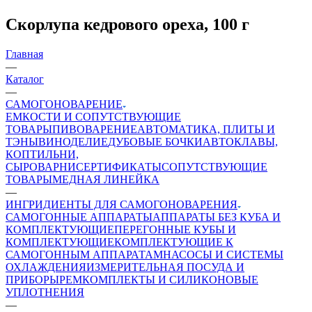
Скорлупа кедрового ореха, 100 г
Главная
—
Каталог
—
САМОГОНОВАРЕНИЕ
ЕМКОСТИ И СОПУТСТВУЮЩИЕ
ТОВАРЫ
ПИВОВАРЕНИЕ
АВТОМАТИКА, ПЛИТЫ И
ТЭНЫ
ВИНОДЕЛИЕ
ДУБОВЫЕ БОЧКИ
АВТОКЛАВЫ,
КОПТИЛЬНИ,
СЫРОВАРНИ
СЕРТИФИКАТЫ
СОПУТСТВУЮЩИЕ
ТОВАРЫ
МЕДНАЯ ЛИНЕЙКА
—
ИНГРИДИЕНТЫ ДЛЯ САМОГОНОВАРЕНИЯ
САМОГОННЫЕ АППАРАТЫ
АППАРАТЫ БЕЗ КУБА И
КОМПЛЕКТУЮЩИЕ
ПЕРЕГОННЫЕ КУБЫ И
КОМПЛЕКТУЮЩИЕ
КОМПЛЕКТУЮЩИЕ К
САМОГОННЫМ АППАРАТАМ
НАСОСЫ И СИСТЕМЫ
ОХЛАЖДЕНИЯ
ИЗМЕРИТЕЛЬНАЯ ПОСУДА И
ПРИБОРЫ
РЕМКОМПЛЕКТЫ И СИЛИКОНОВЫЕ
УПЛОТНЕНИЯ
—