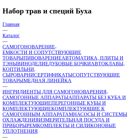
Набор трав и специй Буха
Главная
—
Каталог
—
САМОГОНОВАРЕНИЕ
ЕМКОСТИ И СОПУТСТВУЮЩИЕ
ТОВАРЫ
ПИВОВАРЕНИЕ
АВТОМАТИКА, ПЛИТЫ И
ТЭНЫ
ВИНОДЕЛИЕ
ДУБОВЫЕ БОЧКИ
АВТОКЛАВЫ,
КОПТИЛЬНИ,
СЫРОВАРНИ
СЕРТИФИКАТЫ
СОПУТСТВУЮЩИЕ
ТОВАРЫ
МЕДНАЯ ЛИНЕЙКА
—
ИНГРИДИЕНТЫ ДЛЯ САМОГОНОВАРЕНИЯ
САМОГОННЫЕ АППАРАТЫ
АППАРАТЫ БЕЗ КУБА И
КОМПЛЕКТУЮЩИЕ
ПЕРЕГОННЫЕ КУБЫ И
КОМПЛЕКТУЮЩИЕ
КОМПЛЕКТУЮЩИЕ К
САМОГОННЫМ АППАРАТАМ
НАСОСЫ И СИСТЕМЫ
ОХЛАЖДЕНИЯ
ИЗМЕРИТЕЛЬНАЯ ПОСУДА И
ПРИБОРЫ
РЕМКОМПЛЕКТЫ И СИЛИКОНОВЫЕ
УПЛОТНЕНИЯ
—