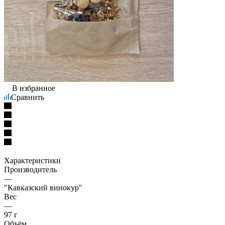
В избранное
Сравнить
Характеристики
Производитель
—
"Кавказский винокур"
Вес
—
97 г
Объём