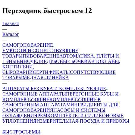
Переходник быстросъем 12
Главная
—
Каталог
—
САМОГОНОВАРЕНИЕ
ЕМКОСТИ И СОПУТСТВУЮЩИЕ
ТОВАРЫ
ПИВОВАРЕНИЕ
АВТОМАТИКА, ПЛИТЫ И
ТЭНЫ
ВИНОДЕЛИЕ
ДУБОВЫЕ БОЧКИ
АВТОКЛАВЫ,
КОПТИЛЬНИ,
СЫРОВАРНИ
СЕРТИФИКАТЫ
СОПУТСТВУЮЩИЕ
ТОВАРЫ
МЕДНАЯ ЛИНЕЙКА
—
АППАРАТЫ БЕЗ КУБА И КОМПЛЕКТУЮЩИЕ
САМОГОННЫЕ АППАРАТЫ
ПЕРЕГОННЫЕ КУБЫ И
КОМПЛЕКТУЮЩИЕ
КОМПЛЕКТУЮЩИЕ К
САМОГОННЫМ АППАРАТАМ
ИНГРИДИЕНТЫ ДЛЯ
САМОГОНОВАРЕНИЯ
НАСОСЫ И СИСТЕМЫ
ОХЛАЖДЕНИЯ
РЕМКОМПЛЕКТЫ И СИЛИКОНОВЫЕ
УПЛОТНЕНИЯ
ИЗМЕРИТЕЛЬНАЯ ПОСУДА И ПРИБОРЫ
—
БЫСТРОСЪЕМЫ