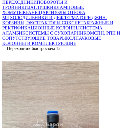
ПЕРЕХОДНИКИ
ПОВОРОТЫ И
ТРОЙНИКИ
ЗАГЛУШКИ
КЛАМПОВЫЕ
ХОМУТЫ
КРАНЫ
ЦАРГИ
УЗЛЫ ОТБОРА,
МЦ
ХОЛОДИЛЬНИКИ И ДЕФЛЕГМАТОРЫ
ДЖИН-
КОРЗИНЫ, ЭКСТРАКТОРЫ СОКСЛЕТА
БРАЖНЫЕ И
РЕКТИФИКАЦИОННЫЕ КОЛОННЫ
СИСТЕМА
АЛАМБИК
СИСТЕМЫ С СУХОПАРНИКОМ
СПН, РПН И
СОПУТСТВУЮЩИЕ ТОВАРЫ
КОЛПАЧКОВЫЕ
КОЛОННЫ И КОМПЛЕКТУЮЩИЕ
—
Переходник быстросъем 12