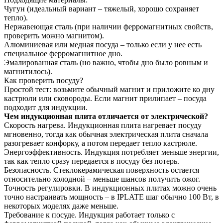
Чугун (идеальный вариант – тяжелый, хорошо сохраняет
тепло).
Нержавеющая сталь (при наличии ферромагнитных свойств,
проверить можно магнитом).
Алюминиевая или медная посуда – только если у нее есть
специальное ферромагнитное дно.
Эмалированная сталь (но важно, чтобы дно было ровным и
магнитилось).
Как проверить посуду?
Простой тест: возьмите обычный магнит и приложите ко дну
кастрюли или сковороды. Если магнит прилипает – посуда
подходит для индукции.
Чем индукционная плита отличается от электрической?
Скорость нагрева. Индукционная плита нагревает посуду
мгновенно, тогда как обычная электрическая плита сначала
разогревает конфорку, а потом передает тепло кастрюле.
Энергоэффективность. Индукция потребляет меньше энергии,
так как тепло сразу передается в посуду без потерь.
Безопасность. Стеклокерамическая поверхность остается
относительно холодной – меньше шансов получить ожог.
Точность регулировки. В индукционных плитах можно очень
точно настраивать мощность – в IPLATE шаг обычно 100 Вт, в
некоторых моделях даже меньше.
Требование к посуде. Индукция работает только с