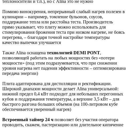
теплоносители и т.п.), но с Alina это не нужно​
Помимо винокурения, непрерывный слабый нагрев полезен в
кулинарии – например, томление бульонов, соусов,
поддержание тепла или расстойка теста. Производитель
прямо указывает, что плиту можно использовать для
стимулирования брожения теста при низком нагреве, не боясь
перегрева, – благодаря точной настройке температуры
качество выпечки улучшается​
Также Alina оснащена
технологией DEMI PONT
,
позволяющей работать на любых мощностях без «потери
мощности» (под этим подразумевается, что при снижении
уровня нагрева нет падения эффективности – оптимизирована
передача энергии)​
Плита адаптирована для дистилляции и ректификации.
Широкий диапазон мощности делает Alina универсальной:
нижний предел 0,4 кВт подходит для небольших перегонных
кубов и поддержания температуры, а верхние 3,5 кВт – для
быстрого разгона больших объемов (на 100-литровом кубе
обеспечивается уверенный нагрев)​
Встроенный таймер 24
ч
позволяет без участия оператора
проводить, скажем, пастеризацию или длительное кипячение