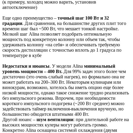
(к примеру, холодец можно варить, установив
автоотключение)​
Еще одно преимущество –
точный шаг 100 Вт и 32
градации
. Для сравнения, на большинстве других плит того
времени шаг был ~500 Вт, что мешает тонкой настройке​.
Мелкий шаг Alina позволяет подобрать оптимальную
мощность под конкретную колонну или объем так, чтобы
удерживать колонну «на себя» и обеспечивать требуемую
скорость дистилляции с точностью вплоть до 1 градуса по
температуре в кубе​
Недостатки и нюансы
. У модели Alina
минимальный
уровень мощности – 400 Вт.
Для 99% задач этого более чем
достаточно (это очень слабый нагрев), но формально она не
может работать на 200–300 Вт. Некоторым кулинарам или
винокурам, возможно, хотелось бы иметь опцию еще более
низкой мощности, однако такое снижение трудно реализовать
без импульсного режима. Впрочем, при необходимости
короткого импульсного подогрева (~200 Вт среднее) можно
задействовать таймер включения-выключения вручную, но
большинство обходится штатными 400 Вт.
Другой нюанс –
шум вентиляции
: при длительной работе на
высоких мощностях кулеры могут работать громко.
Конкретно Alina оснащена системой охлаждения (двумя