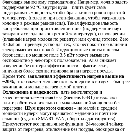
благодаря выносному термодатчику​. Например, можно задать
поддержание 92 °C внутри куба – плита будет сама
подстраивать мощность, чтобы брага кипела ровно при этой
температуре (полезно при ректификации, чтобы удерживать
колонну в режиме равновесия). Такая функциональность
востребована при приготовлении пива (поддержание пауз
затирания солода на конкретной температуре), сыроварении
(плавный нагрев молока по рецепту) или су-вид готовке. Zero
Radiation – преимущество для тех, кто беспокоится о влиянии
электромагнитных полей. Индукционные плиты в целом
безопасны, но мощное поле 3,5 кВт может вызывать
беспокойство у некоторых пользователей. Alisa снижает
излучение без потери эффективности – фактически,
индукция более сконцентрирована на нагреве посуды​.
Кроме того,
заявленная эффективность нагрева выше на
~20%
, что означает меньше потерь энергии в воздух – быстрее
закипание и меньше нагрев самой плитки.
Охлаждение и надежность
: пять вентиляторов и
качественная элементная база (Siemens IGBT) позволяют
плите работать длительно на максимальной мощности без
перегрева​.
Шум при этом снижен
– на малой и средней
мощности кулеры могут вращаться медленно и почти не
слышны (судя по SMART FAN, обороты адаптируются).
Присутствуют все привычные функции: 24-часовой таймер,
защита от перегрева, отключение без посуды, блокировка от