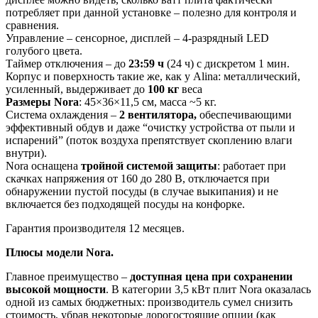
потребляет при данной установке – полезно для контроля и
сравнения.
Управление – сенсорное, дисплей – 4-разрядный LED
голубого цвета​.
Таймер отключения – до
23:59 ч
(24 ч) с дискретом 1 мин​.
Корпус и поверхность такие же, как у Alina: металлический,
усиленный, выдерживает до
100 кг
веса​
Размеры Nora
: 45×36×11,5 см, масса ~5 кг​.
Система охлаждения –
2 вентилятора,
обеспечивающими
эффективный обдув и даже “очистку устройства от пыли и
испарений” (поток воздуха препятствует скоплению влаги
внутри)​.
Nora оснащена
тройной системой защиты
: работает при
скачках напряжения от 160 до 280 В, отключается при
обнаружении пустой посуды (в случае выкипания) и не
включается без подходящей посуды на конфорке​.
Гарантия производителя 12 месяцев.
Плюсы модели Nora.
Главное преимущество –
доступная цена при сохранении
высокой мощности
. В категории 3,5 кВт плит Nora оказалась
одной из самых бюджетных: производитель сумел снизить
стоимость, убрав некоторые дорогостоящие опции (как