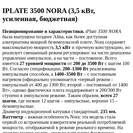
IPLATE 3500 NORA (3,5 кВт,
усиленная, бюджетная)
Позиционирование и характеристики.
iPlate 3500 NORA
была выпущена позднее Alina, как более доступная
альтернатива мощной безимпульсной плите. Nora сохраняет
максимальную мощность
3,5 кВт
и прочную конструкцию, но
реализует смешанный режим регулировки: на части диапазона
управление импульсное, а на части – постоянное. Всего
имеется
27 уровней мощности
от
200 до 3500 Вт
с шагом 100
Вт​.
Согласно спецификации,
200–1300 Вт
реализованы
импульсным способом, а
1400–3500 Вт
– с постоянным
нагревом (
официально упоминается «первый режим –
импульсный от 400 до 1300 Вт; второй – постоянный от 1400
Вт»​,
однако фактически плита поддерживает и 200/300 Вт
ступени в импульсном режиме​.
Таким образом,
всего 27
шагов
, где низкие 12 шагов – импульсные, верхние 15 –
безимпульсные.
Диаметр индукционной катушки стандартный,
235 мм.
Ваттметр
– важная особенность Nora: эта модель стала
первой со встроенным измерителем реальной потребляемой
мощности, отображаемой в режиме реального времени
. На
дисплее можно видеть, сколько ватт плита фактически