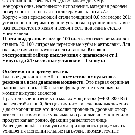
эффективно нагревать посуду большого диаметра​
Конфорка одна, настольного исполнения, материал рабочей
поверхности – прочная стеклокерамика класса «А»​
Корпус – из нержавеющей стали толщиной 0,8 мм (марка 201),
усиленной по периметру: при установке крупной посуды вес
распределяется по краям и вероятность повредить стекло
минимальна​
Плита выдерживает вес до 100 кг​,
что означает возможность
ставить 50–100-литровые перегонные кубы и автоклавы. Для
охлаждения используются вентиляторы.
Встроен
электронный таймер выключения с диапазоном от 1
минуты до 24 часов, шаг установки – 1 минута​
Особенности и преимущества.
Главное достоинство Alina –
отсутствие импульсного
режима на всем диапазоне мощности​.
Это первая серийная
настольная плита, РФ с такой функцией, не имеющая на
момент выпуска аналогов​
Практическое значение: на малых мощностях (~400–800 Вт)
нагрев стабильный, без цикличного включения-выключения.
Для самогонщиков это позволяет проводить дробный отбор
«голов» и «хвостов» с максимально равномерным кипением –
продукт капает ровно, фракции разделяются чище​
Ранее для борьбы с импульсами приходилось придумывать
ухищрения (дополнительные нагрузки, промежуточные