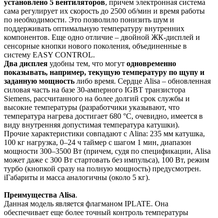
установлено 5 вентиляторов
, причем электронная система
сама регулирует их скорость до 2500 об/мин и время работы
по необходимости​. Это позволило понизить шум и
поддерживать оптимальную температуру внутренних
компонентов. Еще одно отличие – двойной ЖК-дисплей и
сенсорные кнопки нового поколения, объединенные в
систему EASY CONTROL.​
Два дисплея
удобны тем, что могут
одновременно
показывать, например, текущую температуру по щупу и
заданную мощность
либо время. Сердце Alisa – обновленная
силовая часть на базе 30-амперного IGBT транзистора
Siemens, рассчитанного на более долгий срок службы и
высокие температуры (разработчики указывают, что
температура нагрева достигает 680 °C, очевидно, имеется в
виду внутренняя допустимая температура катушки)​.
Прочие характеристики совпадают с Alina: 235 мм катушка,
100 кг нагрузка, 0–24 ч таймер с шагом 1 мин, диапазон
мощности 300–3500 Вт (причем, судя по спецификации, Alisa
может даже с 300 Вт стартовать без импульса)​, 100 Вт, режим
турбо (кнопкой сразу на полную мощность) предусмотрен​.
iГабариты и масса аналогичны (около 5 кг).
Преимущества Alisa
.
Данная модель является флагманом IPLATE. Она
обеспечивает еще более точный контроль температуры