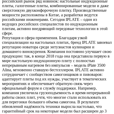
российский рынок ряд новинок: настольные индукционные
плиты, галогенные плиты, комбинированные модели и даже
сверхтонкую двухконфорочную плитку. Производственные
мощности расположены в Китае, а разработки ведутся
российскими инженерами. Сегодня IPLATE – один из
ведущих российских специалистов по индукционным
плитам, активно внедряющий передовые технологии в этой
сфере.
Репутация и сфера применения. Благодаря узкой
специализации на настольных плитах, бренд IPLATE завоевал
репутацию новатора среди энтузиастов кулинарии и
домашнего винокурения. Компания постоянно улучшает свою
продукцию: так, в конце 2018 года она представила первую в
мире настольную индукционную плиту с полностью
непрерывным нагревом без импульсов – модель iPlate 3500
Alina, мгновенно ставшую бестселлером. IPLATE активно
сотрудничает с сообществом самогонщиков и пивоваров:
адаптирует плиты под их нужды, участвует в тематических
мероприятиях и обеспечивает обратную связь через
официальный форум и службу поддержки. Например,
компания увеличила грузоподъемность и время непрерывной
работы своих плит, учтя, что многие стали использовать их
для перегонки большого объема самогона. В результате
обновлений надёжность техники выросла настолько, что
гарантийный срок на некоторые модели был расширен до 3