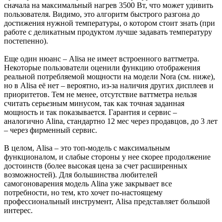
сначала на максимальный нагрев 3500 Вт, что может удивить
пользователя​. Видимо, это алгоритм быстрого разгона до
достижения нужной температуры, о котором стоит знать (при
работе с деликатным продуктом лучше задавать температуру
постепенно).
Еще один нюанс – Alisa не имеет встроенного ваттметра.
Некоторые пользователи оценили функцию отображения
реальной потребляемой мощности на модели Nora (см. ниже),
но в Alisa её нет – вероятно, из-за наличия других дисплеев и
приоритетов. Тем не менее, отсутствие ваттметра нельзя
считать серьезным минусом, так как точная заданная
мощность и так показывается. Гарантия и сервис –
аналогично Alina, стандартно 12 мес через продавцов, до 3 лет
– через фирменный сервис.
В целом, Alisa – это топ-модель с максимальным
функционалом, и слабые стороны у нее скорее продолжение
достоинств (более высокая цена за счет расширенных
возможностей). Для большинства любителей
самогоноварения модель Alina уже закрывает все
потребности, но тем, кто хочет по-настоящему
профессиональный инструмент, Alisa представляет большой
интерес​.