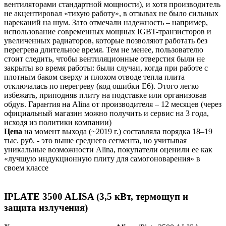
вентиляторами стандартной мощности), и хотя производитель
не акцентировал «тихую работу», в отзывах не было сильных
нареканий на шум. Зато отмечали надежность – например,
использование современных мощных IGBT-транзисторов и
увеличенных радиаторов, которые позволяют работать без
перегрева длительное время​. Тем не менее, пользователю
стоит следить, чтобы вентиляционные отверстия были не
закрыты во время работы: были случаи, когда при работе с
плотным баком сверху и плохом отводе тепла плита
отключалась по перегреву (код ошибки E6)​. Этого легко
избежать, приподняв плиту на подставке или организовав
обдув. Гарантия на Alina от производителя – 12 месяцев (через
официальный магазин можно получить и сервис на 3 года,
исходя из политики компании)​
Цена
на момент выхода (~2019 г.) составляла порядка 18–19
тыс. руб.​ - это выше среднего сегмента, но учитывая
уникальные возможности Alina, покупатели оценили ее как
«лучшую индукционную плиту для самогоноварения» в
своем классе​
IPLATE 3500 ALISA (3,5 кВт, термощуп и
защита излучения)