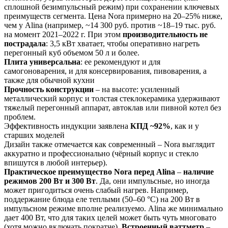
сплошной безимпульсный режим) при сохранении ключевых
преимуществ сегмента​. Ц
ена Nora примерно на 20–25% ниже,
чем у Alina (например, ~14 300 руб. против ~18–19 тыс. руб.
на момент 2021–2022 г.
При этом
производительность не
пострадала
: 3,5 кВт хватает, чтобы оперативно нагреть
перегонный куб объемом
50 л и более.
Плита универсальна
: ее рекомендуют и для
самогоноварения, и для консервирования, пивоварения, а
также для обычной кухни​
Прочность конструкции
– на высоте: усиленный
металлический корпус и толстая стеклокерамика удерживают
тяжелый перегонный аппарат, автоклав или пивной котел без
проблем​.
Эффективность индукции заявлена
КПД ~92%
, как и у
старших моделей​
Дизайн также отмечается как современный – Nora выглядит
аккуратно и профессионально (чёрный корпус и стекло
впишутся в любой интерьер)​.
Практическое преимущество Nora перед Alina
–
наличие
режимов 200 Вт и 300 Вт
. Да, они импульсные, но иногда
может пригодиться очень слабый нагрев. Например,
поддержание блюда еле теплыми (50–60 °C) на 200 Вт в
импульсном режиме вполне реализуемо. Alina же минимально
дает 400 Вт, что для таких целей может быть чуть многовато
(хотя можно включать пократче).
Встроенный ваттметр
–