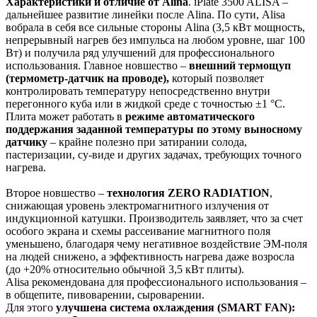
Характеристики и отличие от Alina
. iPlate 3500 ALISA –
дальнейшее развитие линейки после Alina. По сути, Alisa
вобрала в себя все сильные стороны Alina (3,5 кВт мощность,
непрерывный нагрев без импульса на любом уровне, шаг 100
Вт) и получила ряд улучшений для профессионального
использования​. Главное новшество –
внешний термощуп
(термометр-датчик на проводе),
который позволяет
контролировать температуру непосредственно внутри
перегонного куба или в жидкой среде с точностью ±1 °C.
Плита может работать в
режиме автоматического
поддержания заданной температуры по этому выносному
датчику
– крайне полезно при затирании солода,
пастеризации, су-виде и других задачах, требующих точного
нагрева.
Второе новшество –
технология ZERO RADIATION
,
снижающая уровень электромагнитного излучения от
индукционной катушки​. Производитель заявляет, что за счет
особого экрана и схемы рассеивание магнитного поля
уменьшено, благодаря чему негативное воздействие ЭМ-поля
на людей снижено, а эффективность нагрева даже возросла
(до +20% относительно обычной 3,5 кВт плиты)​.
Alisa рекомендована для профессионального использования –
в общепите, пивоварении, сыроварении​.
Для этого
улучшена система охлаждения (SMART FAN):