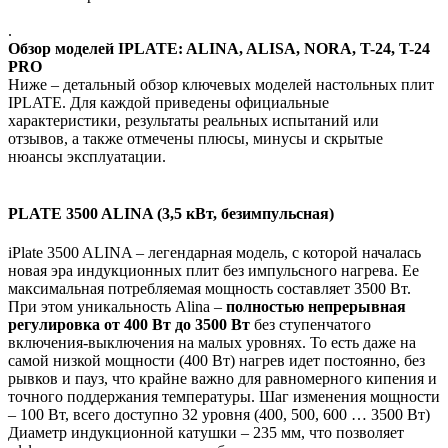
.
Обзор моделей IPLATE: ALINA, ALISA, NORA, T-24, T-24
PRO
Ниже – детальный обзор ключевых моделей настольных плит
IPLATE. Для каждой приведены официальные
характеристики, результаты реальных испытаний или
отзывов, а также отмечены плюсы, минусы и скрытые
нюансы эксплуатации.
PLATE 3500 ALINA (3,5 кВт, безимпульсная)
iPlate 3500 ALINA – легендарная модель, с которой началась
новая эра индукционных плит без импульсного нагрева. Ее
максимальная потребляемая мощность составляет 3500 Вт​.
При этом уникальность Alina –
полностью непрерывная
регулировка от 400 Вт до 3500 Вт
без ступенчатого
включения-выключения на малых уровнях​. То есть даже на
самой низкой мощности (400 Вт) нагрев идет постоянно, без
рывков и пауз, что крайне важно для равномерного кипения и
точного поддержания температуры. Шаг изменения мощности
– 100 Вт, всего доступно 32 уровня (400, 500, 600 … 3500 Вт)​
Диаметр индукционной катушки – 235 мм, что позволяет