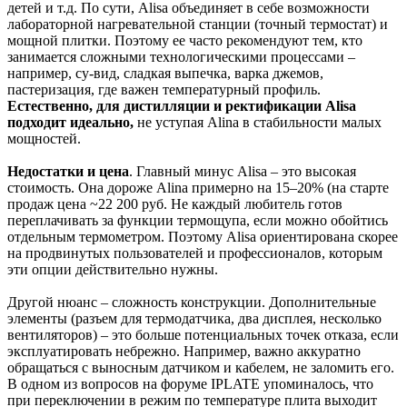
детей и т.д. По сути, Alisa объединяет в себе возможности
лабораторной нагревательной станции (точный термостат) и
мощной плитки. Поэтому ее часто рекомендуют тем, кто
занимается сложными технологическими процессами –
например, су-вид, сладкая выпечка, варка джемов,
пастеризация, где важен температурный профиль.
Естественно, для дистилляции и ректификации Alisa
подходит идеально,
не уступая Alina в стабильности малых
мощностей.
Недостатки и цена
. Главный минус Alisa – это высокая
стоимость. Она дороже Alina примерно на 15–20% (на старте
продаж цена ~22 200 руб.​ Не каждый любитель готов
переплачивать за функции термощупа, если можно обойтись
отдельным термометром. Поэтому Alisa ориентирована скорее
на продвинутых пользователей и профессионалов, которым
эти опции действительно нужны.
Другой нюанс – сложность конструкции. Дополнительные
элементы (разъем для термодатчика, два дисплея, несколько
вентиляторов) – это больше потенциальных точек отказа, если
эксплуатировать небрежно. Например, важно аккуратно
обращаться с выносным датчиком и кабелем, не заломить его.
В одном из вопросов на форуме IPLATE упоминалось, что
при переключении в режим по температуре плита выходит