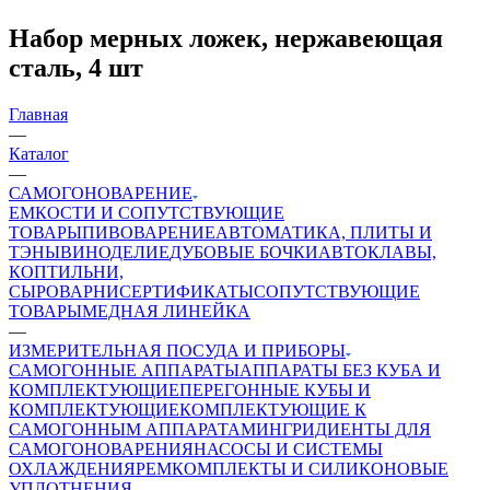
Набор мерных ложек, нержавеющая
сталь, 4 шт
Главная
—
Каталог
—
САМОГОНОВАРЕНИЕ
ЕМКОСТИ И СОПУТСТВУЮЩИЕ
ТОВАРЫ
ПИВОВАРЕНИЕ
АВТОМАТИКА, ПЛИТЫ И
ТЭНЫ
ВИНОДЕЛИЕ
ДУБОВЫЕ БОЧКИ
АВТОКЛАВЫ,
КОПТИЛЬНИ,
СЫРОВАРНИ
СЕРТИФИКАТЫ
СОПУТСТВУЮЩИЕ
ТОВАРЫ
МЕДНАЯ ЛИНЕЙКА
—
ИЗМЕРИТЕЛЬНАЯ ПОСУДА И ПРИБОРЫ
САМОГОННЫЕ АППАРАТЫ
АППАРАТЫ БЕЗ КУБА И
КОМПЛЕКТУЮЩИЕ
ПЕРЕГОННЫЕ КУБЫ И
КОМПЛЕКТУЮЩИЕ
КОМПЛЕКТУЮЩИЕ К
САМОГОННЫМ АППАРАТАМ
ИНГРИДИЕНТЫ ДЛЯ
САМОГОНОВАРЕНИЯ
НАСОСЫ И СИСТЕМЫ
ОХЛАЖДЕНИЯ
РЕМКОМПЛЕКТЫ И СИЛИКОНОВЫЕ
УПЛОТНЕНИЯ