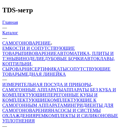
TDS-метр
Главная
—
Каталог
—
САМОГОНОВАРЕНИЕ
ЕМКОСТИ И СОПУТСТВУЮЩИЕ
ТОВАРЫ
ПИВОВАРЕНИЕ
АВТОМАТИКА, ПЛИТЫ И
ТЭНЫ
ВИНОДЕЛИЕ
ДУБОВЫЕ БОЧКИ
АВТОКЛАВЫ,
КОПТИЛЬНИ,
СЫРОВАРНИ
СЕРТИФИКАТЫ
СОПУТСТВУЮЩИЕ
ТОВАРЫ
МЕДНАЯ ЛИНЕЙКА
—
ИЗМЕРИТЕЛЬНАЯ ПОСУДА И ПРИБОРЫ
САМОГОННЫЕ АППАРАТЫ
АППАРАТЫ БЕЗ КУБА И
КОМПЛЕКТУЮЩИЕ
ПЕРЕГОННЫЕ КУБЫ И
КОМПЛЕКТУЮЩИЕ
КОМПЛЕКТУЮЩИЕ К
САМОГОННЫМ АППАРАТАМ
ИНГРИДИЕНТЫ ДЛЯ
САМОГОНОВАРЕНИЯ
НАСОСЫ И СИСТЕМЫ
ОХЛАЖДЕНИЯ
РЕМКОМПЛЕКТЫ И СИЛИКОНОВЫЕ
УПЛОТНЕНИЯ
—