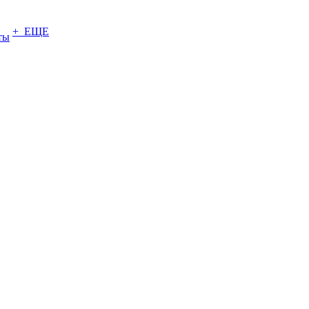
+ ЕЩЕ
ты