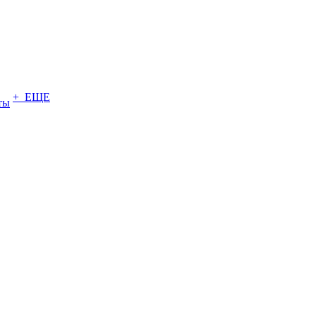
+ ЕЩЕ
ты