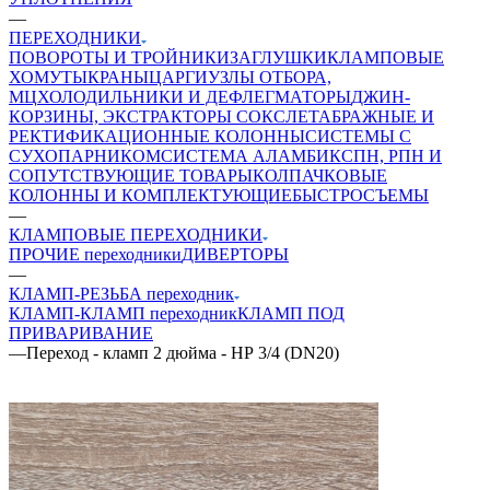
—
ПЕРЕХОДНИКИ
ПОВОРОТЫ И ТРОЙНИКИ
ЗАГЛУШКИ
КЛАМПОВЫЕ
ХОМУТЫ
КРАНЫ
ЦАРГИ
УЗЛЫ ОТБОРА,
МЦ
ХОЛОДИЛЬНИКИ И ДЕФЛЕГМАТОРЫ
ДЖИН-
КОРЗИНЫ, ЭКСТРАКТОРЫ СОКСЛЕТА
БРАЖНЫЕ И
РЕКТИФИКАЦИОННЫЕ КОЛОННЫ
СИСТЕМЫ С
СУХОПАРНИКОМ
СИСТЕМА АЛАМБИК
СПН, РПН И
СОПУТСТВУЮЩИЕ ТОВАРЫ
КОЛПАЧКОВЫЕ
КОЛОННЫ И КОМПЛЕКТУЮЩИЕ
БЫСТРОСЪЕМЫ
—
КЛАМПОВЫЕ ПЕРЕХОДНИКИ
ПРОЧИЕ переходники
ДИВЕРТОРЫ
—
КЛАМП-РЕЗЬБА переходник
КЛАМП-КЛАМП переходник
КЛАМП ПОД
ПРИВАРИВАНИЕ
—
Переход - кламп 2 дюйма - НР 3/4 (DN20)