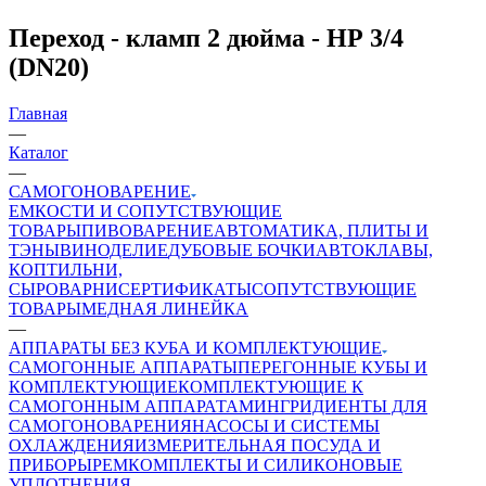
Переход - кламп 2 дюйма - НР 3/4
(DN20)
Главная
—
Каталог
—
САМОГОНОВАРЕНИЕ
ЕМКОСТИ И СОПУТСТВУЮЩИЕ
ТОВАРЫ
ПИВОВАРЕНИЕ
АВТОМАТИКА, ПЛИТЫ И
ТЭНЫ
ВИНОДЕЛИЕ
ДУБОВЫЕ БОЧКИ
АВТОКЛАВЫ,
КОПТИЛЬНИ,
СЫРОВАРНИ
СЕРТИФИКАТЫ
СОПУТСТВУЮЩИЕ
ТОВАРЫ
МЕДНАЯ ЛИНЕЙКА
—
АППАРАТЫ БЕЗ КУБА И КОМПЛЕКТУЮЩИЕ
САМОГОННЫЕ АППАРАТЫ
ПЕРЕГОННЫЕ КУБЫ И
КОМПЛЕКТУЮЩИЕ
КОМПЛЕКТУЮЩИЕ К
САМОГОННЫМ АППАРАТАМ
ИНГРИДИЕНТЫ ДЛЯ
САМОГОНОВАРЕНИЯ
НАСОСЫ И СИСТЕМЫ
ОХЛАЖДЕНИЯ
ИЗМЕРИТЕЛЬНАЯ ПОСУДА И
ПРИБОРЫ
РЕМКОМПЛЕКТЫ И СИЛИКОНОВЫЕ
УПЛОТНЕНИЯ