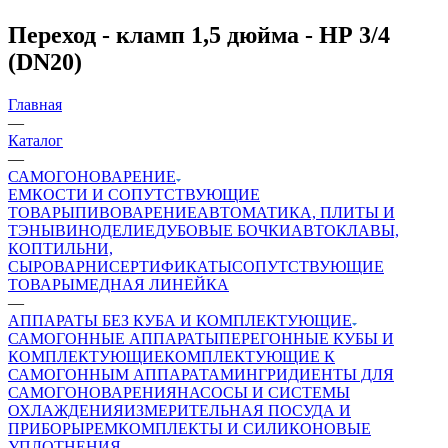
Переход - кламп 1,5 дюйма - НР 3/4
(DN20)
Главная
—
Каталог
—
САМОГОНОВАРЕНИЕ
ЕМКОСТИ И СОПУТСТВУЮЩИЕ
ТОВАРЫ
ПИВОВАРЕНИЕ
АВТОМАТИКА, ПЛИТЫ И
ТЭНЫ
ВИНОДЕЛИЕ
ДУБОВЫЕ БОЧКИ
АВТОКЛАВЫ,
КОПТИЛЬНИ,
СЫРОВАРНИ
СЕРТИФИКАТЫ
СОПУТСТВУЮЩИЕ
ТОВАРЫ
МЕДНАЯ ЛИНЕЙКА
—
АППАРАТЫ БЕЗ КУБА И КОМПЛЕКТУЮЩИЕ
САМОГОННЫЕ АППАРАТЫ
ПЕРЕГОННЫЕ КУБЫ И
КОМПЛЕКТУЮЩИЕ
КОМПЛЕКТУЮЩИЕ К
САМОГОННЫМ АППАРАТАМ
ИНГРИДИЕНТЫ ДЛЯ
САМОГОНОВАРЕНИЯ
НАСОСЫ И СИСТЕМЫ
ОХЛАЖДЕНИЯ
ИЗМЕРИТЕЛЬНАЯ ПОСУДА И
ПРИБОРЫ
РЕМКОМПЛЕКТЫ И СИЛИКОНОВЫЕ
УПЛОТНЕНИЯ