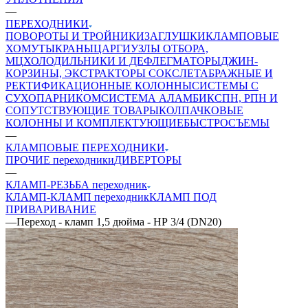
—
ПЕРЕХОДНИКИ
ПОВОРОТЫ И ТРОЙНИКИ
ЗАГЛУШКИ
КЛАМПОВЫЕ
ХОМУТЫ
КРАНЫ
ЦАРГИ
УЗЛЫ ОТБОРА,
МЦ
ХОЛОДИЛЬНИКИ И ДЕФЛЕГМАТОРЫ
ДЖИН-
КОРЗИНЫ, ЭКСТРАКТОРЫ СОКСЛЕТА
БРАЖНЫЕ И
РЕКТИФИКАЦИОННЫЕ КОЛОННЫ
СИСТЕМЫ С
СУХОПАРНИКОМ
СИСТЕМА АЛАМБИК
СПН, РПН И
СОПУТСТВУЮЩИЕ ТОВАРЫ
КОЛПАЧКОВЫЕ
КОЛОННЫ И КОМПЛЕКТУЮЩИЕ
БЫСТРОСЪЕМЫ
—
КЛАМПОВЫЕ ПЕРЕХОДНИКИ
ПРОЧИЕ переходники
ДИВЕРТОРЫ
—
КЛАМП-РЕЗЬБА переходник
КЛАМП-КЛАМП переходник
КЛАМП ПОД
ПРИВАРИВАНИЕ
—
Переход - кламп 1,5 дюйма - НР 3/4 (DN20)