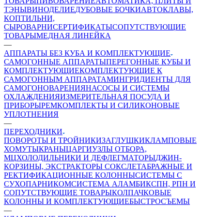
ТОВАРЫ
ПИВОВАРЕНИЕ
АВТОМАТИКА, ПЛИТЫ И
ТЭНЫ
ВИНОДЕЛИЕ
ДУБОВЫЕ БОЧКИ
АВТОКЛАВЫ,
КОПТИЛЬНИ,
СЫРОВАРНИ
СЕРТИФИКАТЫ
СОПУТСТВУЮЩИЕ
ТОВАРЫ
МЕДНАЯ ЛИНЕЙКА
—
АППАРАТЫ БЕЗ КУБА И КОМПЛЕКТУЮЩИЕ
САМОГОННЫЕ АППАРАТЫ
ПЕРЕГОННЫЕ КУБЫ И
КОМПЛЕКТУЮЩИЕ
КОМПЛЕКТУЮЩИЕ К
САМОГОННЫМ АППАРАТАМ
ИНГРИДИЕНТЫ ДЛЯ
САМОГОНОВАРЕНИЯ
НАСОСЫ И СИСТЕМЫ
ОХЛАЖДЕНИЯ
ИЗМЕРИТЕЛЬНАЯ ПОСУДА И
ПРИБОРЫ
РЕМКОМПЛЕКТЫ И СИЛИКОНОВЫЕ
УПЛОТНЕНИЯ
—
ПЕРЕХОДНИКИ
ПОВОРОТЫ И ТРОЙНИКИ
ЗАГЛУШКИ
КЛАМПОВЫЕ
ХОМУТЫ
КРАНЫ
ЦАРГИ
УЗЛЫ ОТБОРА,
МЦ
ХОЛОДИЛЬНИКИ И ДЕФЛЕГМАТОРЫ
ДЖИН-
КОРЗИНЫ, ЭКСТРАКТОРЫ СОКСЛЕТА
БРАЖНЫЕ И
РЕКТИФИКАЦИОННЫЕ КОЛОННЫ
СИСТЕМЫ С
СУХОПАРНИКОМ
СИСТЕМА АЛАМБИК
СПН, РПН И
СОПУТСТВУЮЩИЕ ТОВАРЫ
КОЛПАЧКОВЫЕ
КОЛОННЫ И КОМПЛЕКТУЮЩИЕ
БЫСТРОСЪЕМЫ
—