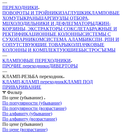
—
ПЕРЕХОДНИКИ
ПОВОРОТЫ И ТРОЙНИКИ
ЗАГЛУШКИ
КЛАМПОВЫЕ
ХОМУТЫ
КРАНЫ
ЦАРГИ
УЗЛЫ ОТБОРА,
МЦ
ХОЛОДИЛЬНИКИ И ДЕФЛЕГМАТОРЫ
ДЖИН-
КОРЗИНЫ, ЭКСТРАКТОРЫ СОКСЛЕТА
БРАЖНЫЕ И
РЕКТИФИКАЦИОННЫЕ КОЛОННЫ
СИСТЕМЫ С
СУХОПАРНИКОМ
СИСТЕМА АЛАМБИК
СПН, РПН И
СОПУТСТВУЮЩИЕ ТОВАРЫ
КОЛПАЧКОВЫЕ
КОЛОННЫ И КОМПЛЕКТУЮЩИЕ
БЫСТРОСЪЕМЫ
—
КЛАМПОВЫЕ ПЕРЕХОДНИКИ
ПРОЧИЕ переходники
ДИВЕРТОРЫ
—
КЛАМП-РЕЗЬБА переходник
КЛАМП-КЛАМП переходник
КЛАМП ПОД
ПРИВАРИВАНИЕ
Фильтр
По цене (убывание)
По популярности (убывание)
По популярности (возрастание)
По алфавиту (убывание)
По алфавиту (возрастание)
По цене (убывание)
По цене (возрастание)