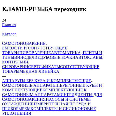
КЛАМП-РЕЗЬБА переходник
24
Главная
—
Каталог
—
САМОГОНОВАРЕНИЕ
ЕМКОСТИ И СОПУТСТВУЮЩИЕ
ТОВАРЫ
ПИВОВАРЕНИЕ
АВТОМАТИКА, ПЛИТЫ И
ТЭНЫ
ВИНОДЕЛИЕ
ДУБОВЫЕ БОЧКИ
АВТОКЛАВЫ,
КОПТИЛЬНИ,
СЫРОВАРНИ
СЕРТИФИКАТЫ
СОПУТСТВУЮЩИЕ
ТОВАРЫ
МЕДНАЯ ЛИНЕЙКА
—
АППАРАТЫ БЕЗ КУБА И КОМПЛЕКТУЮЩИЕ
САМОГОННЫЕ АППАРАТЫ
ПЕРЕГОННЫЕ КУБЫ И
КОМПЛЕКТУЮЩИЕ
КОМПЛЕКТУЮЩИЕ К
САМОГОННЫМ АППАРАТАМ
ИНГРИДИЕНТЫ ДЛЯ
САМОГОНОВАРЕНИЯ
НАСОСЫ И СИСТЕМЫ
ОХЛАЖДЕНИЯ
ИЗМЕРИТЕЛЬНАЯ ПОСУДА И
ПРИБОРЫ
РЕМКОМПЛЕКТЫ И СИЛИКОНОВЫЕ
УПЛОТНЕНИЯ