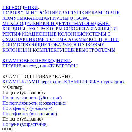
—
ПЕРЕХОДНИКИ
ПОВОРОТЫ И ТРОЙНИКИ
ЗАГЛУШКИ
КЛАМПОВЫЕ
ХОМУТЫ
КРАНЫ
ЦАРГИ
УЗЛЫ ОТБОРА,
МЦ
ХОЛОДИЛЬНИКИ И ДЕФЛЕГМАТОРЫ
ДЖИН-
КОРЗИНЫ, ЭКСТРАКТОРЫ СОКСЛЕТА
БРАЖНЫЕ И
РЕКТИФИКАЦИОННЫЕ КОЛОННЫ
СИСТЕМЫ С
СУХОПАРНИКОМ
СИСТЕМА АЛАМБИК
СПН, РПН И
СОПУТСТВУЮЩИЕ ТОВАРЫ
КОЛПАЧКОВЫЕ
КОЛОННЫ И КОМПЛЕКТУЮЩИЕ
БЫСТРОСЪЕМЫ
—
КЛАМПОВЫЕ ПЕРЕХОДНИКИ
ПРОЧИЕ переходники
ДИВЕРТОРЫ
—
КЛАМП ПОД ПРИВАРИВАНИЕ
КЛАМП-КЛАМП переходник
КЛАМП-РЕЗЬБА переходник
Фильтр
По цене (убывание)
По популярности (убывание)
По популярности (возрастание)
По алфавиту (убывание)
По алфавиту (возрастание)
По цене (убывание)
По цене (возрастание)