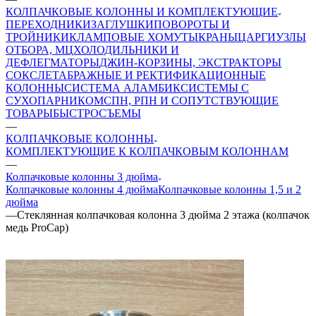
КОЛПАЧКОВЫЕ КОЛОННЫ И КОМПЛЕКТУЮЩИЕ
ПЕРЕХОДНИКИ
ЗАГЛУШКИ
ПОВОРОТЫ И
ТРОЙНИКИ
КЛАМПОВЫЕ ХОМУТЫ
КРАНЫ
ЦАРГИ
УЗЛЫ
ОТБОРА, МЦ
ХОЛОДИЛЬНИКИ И
ДЕФЛЕГМАТОРЫ
ДЖИН-КОРЗИНЫ, ЭКСТРАКТОРЫ
СОКСЛЕТА
БРАЖНЫЕ И РЕКТИФИКАЦИОННЫЕ
КОЛОННЫ
СИСТЕМА АЛАМБИК
СИСТЕМЫ С
СУХОПАРНИКОМ
СПН, РПН И СОПУТСТВУЮЩИЕ
ТОВАРЫ
БЫСТРОСЪЕМЫ
—
КОЛПАЧКОВЫЕ КОЛОННЫ
КОМПЛЕКТУЮЩИЕ К КОЛПАЧКОВЫМ КОЛОННАМ
—
Колпачковые колонны 3 дюйма
Колпачковые колонны 4 дюйма
Колпачковые колонны 1,5 и 2
дюйма
—
Стеклянная колпачковая колонна 3 дюйма 2 этажа (колпачок
медь ProCap)