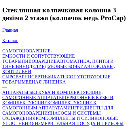
Стеклянная колпачковая колонна 3
дюйма 2 этажа (колпачок медь ProCap)
Главная
—
Каталог
—
САМОГОНОВАРЕНИЕ
ЕМКОСТИ И СОПУТСТВУЮЩИЕ
ТОВАРЫ
ПИВОВАРЕНИЕ
АВТОМАТИКА, ПЛИТЫ И
ТЭНЫ
ВИНОДЕЛИЕ
ДУБОВЫЕ БОЧКИ
АВТОКЛАВЫ,
КОПТИЛЬНИ,
СЫРОВАРНИ
СЕРТИФИКАТЫ
СОПУТСТВУЮЩИЕ
ТОВАРЫ
МЕДНАЯ ЛИНЕЙКА
—
АППАРАТЫ БЕЗ КУБА И КОМПЛЕКТУЮЩИЕ
САМОГОННЫЕ АППАРАТЫ
ПЕРЕГОННЫЕ КУБЫ И
КОМПЛЕКТУЮЩИЕ
КОМПЛЕКТУЮЩИЕ К
САМОГОННЫМ АППАРАТАМ
ИНГРИДИЕНТЫ ДЛЯ
САМОГОНОВАРЕНИЯ
НАСОСЫ И СИСТЕМЫ
ОХЛАЖДЕНИЯ
РЕМКОМПЛЕКТЫ И СИЛИКОНОВЫЕ
УПЛОТНЕНИЯ
ИЗМЕРИТЕЛЬНАЯ ПОСУДА И ПРИБОРЫ
—