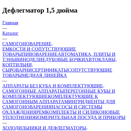
Дефлегматор 1,5 дюйма
Главная
—
Каталог
—
САМОГОНОВАРЕНИЕ
ЕМКОСТИ И СОПУТСТВУЮЩИЕ
ТОВАРЫ
ПИВОВАРЕНИЕ
АВТОМАТИКА, ПЛИТЫ И
ТЭНЫ
ВИНОДЕЛИЕ
ДУБОВЫЕ БОЧКИ
АВТОКЛАВЫ,
КОПТИЛЬНИ,
СЫРОВАРНИ
СЕРТИФИКАТЫ
СОПУТСТВУЮЩИЕ
ТОВАРЫ
МЕДНАЯ ЛИНЕЙКА
—
АППАРАТЫ БЕЗ КУБА И КОМПЛЕКТУЮЩИЕ
САМОГОННЫЕ АППАРАТЫ
ПЕРЕГОННЫЕ КУБЫ И
КОМПЛЕКТУЮЩИЕ
КОМПЛЕКТУЮЩИЕ К
САМОГОННЫМ АППАРАТАМ
ИНГРИДИЕНТЫ ДЛЯ
САМОГОНОВАРЕНИЯ
НАСОСЫ И СИСТЕМЫ
ОХЛАЖДЕНИЯ
РЕМКОМПЛЕКТЫ И СИЛИКОНОВЫЕ
УПЛОТНЕНИЯ
ИЗМЕРИТЕЛЬНАЯ ПОСУДА И ПРИБОРЫ
—
ХОЛОДИЛЬНИКИ И ДЕФЛЕГМАТОРЫ