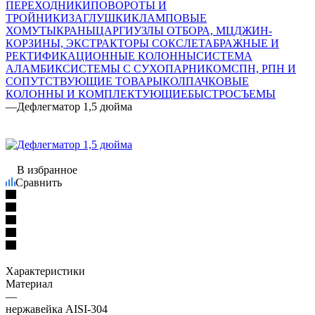
ПЕРЕХОДНИКИ
ПОВОРОТЫ И
ТРОЙНИКИ
ЗАГЛУШКИ
КЛАМПОВЫЕ
ХОМУТЫ
КРАНЫ
ЦАРГИ
УЗЛЫ ОТБОРА, МЦ
ДЖИН-
КОРЗИНЫ, ЭКСТРАКТОРЫ СОКСЛЕТА
БРАЖНЫЕ И
РЕКТИФИКАЦИОННЫЕ КОЛОННЫ
СИСТЕМА
АЛАМБИК
СИСТЕМЫ С СУХОПАРНИКОМ
СПН, РПН И
СОПУТСТВУЮЩИЕ ТОВАРЫ
КОЛПАЧКОВЫЕ
КОЛОННЫ И КОМПЛЕКТУЮЩИЕ
БЫСТРОСЪЕМЫ
—
Дефлегматор 1,5 дюйма
В избранное
Сравнить
Характеристики
Материал
—
нержавейка AISI-304