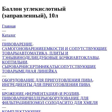
Баллон углекислотный
(заправленный), 10л
Главная
—
Каталог
—
ПИВОВАРЕНИЕ
САМОГОНОВАРЕНИЕ
ЕМКОСТИ И СОПУТСТВУЮЩИЕ
ТОВАРЫ
АВТОМАТИКА, ПЛИТЫ И
ТЭНЫ
ВИНОДЕЛИЕ
ДУБОВЫЕ БОЧКИ
АВТОКЛАВЫ,
КОПТИЛЬНИ,
СЫРОВАРНИ
СЕРТИФИКАТЫ
СОПУТСТВУЮЩИЕ
ТОВАРЫ
МЕДНАЯ ЛИНЕЙКА
—
ОБОРУДОВАНИЕ ДЛЯ ПРИГОТОВЛЕНИЯ ПИВА
ИНГPЕДИЕНТЫ ДЛЯ ПРИГОТОВЛЕНИЯ ПИВА
—
БРОЖЕНИЕ (ФЕРМЕНТАЦИЯ) И РОЗЛИВ
ПИВОВАРНИ
ЧИЛЛЕРЫ
ОБОРУДОВАНИЕ ДЛЯ
ФИЛЬТРАЦИИ
ПОМОЛ СОЛОДА
СИТО ДЛЯ ХМЕЛЯ
—
КОМПЛЕКТУЮЩИЕ