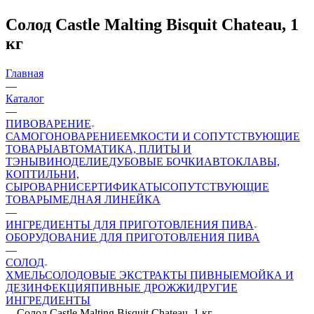
Солод Castle Malting Bisquit Chateau, 1
кг
Главная
—
Каталог
—
ПИВОВАРЕНИЕ
САМОГОНОВАРЕНИЕ
ЕМКОСТИ И СОПУТСТВУЮЩИЕ
ТОВАРЫ
АВТОМАТИКА, ПЛИТЫ И
ТЭНЫ
ВИНОДЕЛИЕ
ДУБОВЫЕ БОЧКИ
АВТОКЛАВЫ,
КОПТИЛЬНИ,
СЫРОВАРНИ
СЕРТИФИКАТЫ
СОПУТСТВУЮЩИЕ
ТОВАРЫ
МЕДНАЯ ЛИНЕЙКА
—
ИНГPЕДИЕНТЫ ДЛЯ ПРИГОТОВЛЕНИЯ ПИВА
ОБОРУДОВАНИЕ ДЛЯ ПРИГОТОВЛЕНИЯ ПИВА
—
СОЛОД
ХМЕЛЬ
СОЛОДОВЫЕ ЭКСТРАКТЫ ПИВНЫЕ
МОЙКА И
ДЕЗИНФЕКЦИЯ
ПИВНЫЕ ДРОЖЖИ
ДРУГИЕ
ИНГРЕДИЕНТЫ
—
Солод Castle Malting Bisquit Chateau, 1 кг