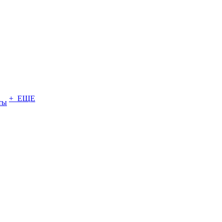
+ ЕЩЕ
ты