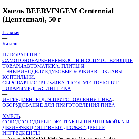
Хмель BEERVINGEM Centennial
(Центениал), 50 г
Главная
—
Каталог
—
ПИВОВАРЕНИЕ
САМОГОНОВАРЕНИЕ
ЕМКОСТИ И СОПУТСТВУЮЩИЕ
ТОВАРЫ
АВТОМАТИКА, ПЛИТЫ И
ТЭНЫ
ВИНОДЕЛИЕ
ДУБОВЫЕ БОЧКИ
АВТОКЛАВЫ,
КОПТИЛЬНИ,
СЫРОВАРНИ
СЕРТИФИКАТЫ
СОПУТСТВУЮЩИЕ
ТОВАРЫ
МЕДНАЯ ЛИНЕЙКА
—
ИНГPЕДИЕНТЫ ДЛЯ ПРИГОТОВЛЕНИЯ ПИВА
ОБОРУДОВАНИЕ ДЛЯ ПРИГОТОВЛЕНИЯ ПИВА
—
ХМЕЛЬ
СОЛОД
СОЛОДОВЫЕ ЭКСТРАКТЫ ПИВНЫЕ
МОЙКА И
ДЕЗИНФЕКЦИЯ
ПИВНЫЕ ДРОЖЖИ
ДРУГИЕ
ИНГРЕДИЕНТЫ
—
Хмель BEERVINGEM Centennial (Центениал), 50 г