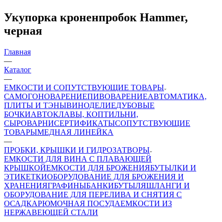
Укупорка кроненпробок Hammer,
черная
Главная
—
Каталог
—
ЕМКОСТИ И СОПУТСТВУЮЩИЕ ТОВАРЫ
САМОГОНОВАРЕНИЕ
ПИВОВАРЕНИЕ
АВТОМАТИКА,
ПЛИТЫ И ТЭНЫ
ВИНОДЕЛИЕ
ДУБОВЫЕ
БОЧКИ
АВТОКЛАВЫ, КОПТИЛЬНИ,
СЫРОВАРНИ
СЕРТИФИКАТЫ
СОПУТСТВУЮЩИЕ
ТОВАРЫ
МЕДНАЯ ЛИНЕЙКА
—
ПРОБКИ, КРЫШКИ И ГИДРОЗАТВОРЫ
ЕМКОСТИ ДЛЯ ВИНА С ПЛАВАЮЩЕЙ
КРЫШКОЙ
ЕМКОСТИ ДЛЯ БРОЖЕНИЯ
БУТЫЛКИ И
ЭТИКЕТКИ
ОБОРУДОВАНИЕ ДЛЯ БРОЖЕНИЯ И
ХРАНЕНИЯ
ГРАФИНЫ
БАНКИ
БУТЫЛЯ
ШЛАНГИ И
ОБОРУДОВАНИЕ ДЛЯ ПЕРЕЛИВА И СНЯТИЯ С
ОСАДКА
РЮМОЧНАЯ ПОСУДА
ЕМКОСТИ ИЗ
НЕРЖАВЕЮЩЕЙ СТАЛИ
—