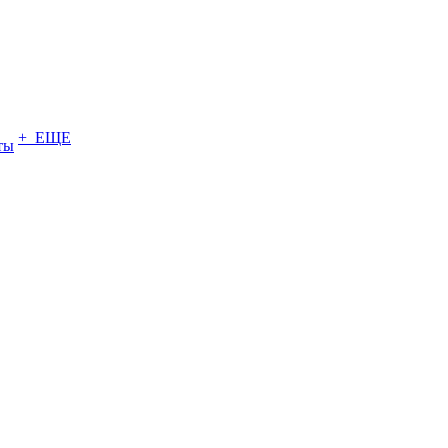
+ ЕЩЕ
ты