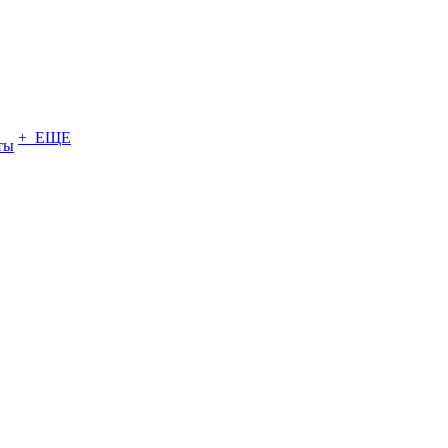
+ ЕЩЕ
ты