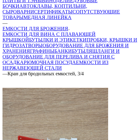
ПЛИТЫ И ТЭНЫ
ВИНОДЕЛИЕ
ДУБОВЫЕ
БОЧКИ
АВТОКЛАВЫ, КОПТИЛЬНИ,
СЫРОВАРНИ
СЕРТИФИКАТЫ
СОПУТСТВУЮЩИЕ
ТОВАРЫ
МЕДНАЯ ЛИНЕЙКА
—
ЕМКОСТИ ДЛЯ БРОЖЕНИЯ
ЕМКОСТИ ДЛЯ ВИНА С ПЛАВАЮЩЕЙ
КРЫШКОЙ
БУТЫЛКИ И ЭТИКЕТКИ
ПРОБКИ, КРЫШКИ И
ГИДРОЗАТВОРЫ
ОБОРУДОВАНИЕ ДЛЯ БРОЖЕНИЯ И
ХРАНЕНИЯ
ГРАФИНЫ
БАНКИ
БУТЫЛЯ
ШЛАНГИ И
ОБОРУДОВАНИЕ ДЛЯ ПЕРЕЛИВА И СНЯТИЯ С
ОСАДКА
РЮМОЧНАЯ ПОСУДА
ЕМКОСТИ ИЗ
НЕРЖАВЕЮЩЕЙ СТАЛИ
—
Кран для бродильных емкостей, 3/4