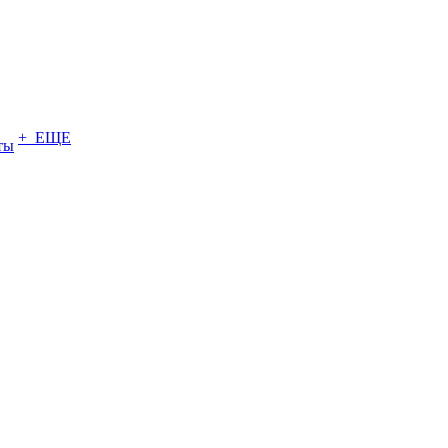
+ ЕЩЕ
ты